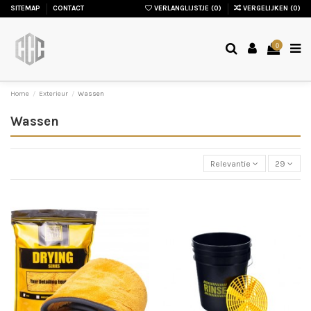
SITEMAP
CONTACT
VERLANGLIJSTJE (
0
)
VERGELIJKEN (
0
)
0
Home
Exterieur
Wassen
Wassen
Relevantie
29