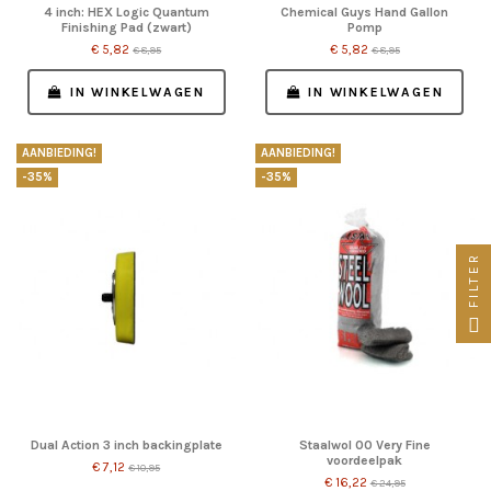
4 inch: HEX Logic Quantum
Chemical Guys Hand Gallon
Finishing Pad (zwart)
Pomp
€ 5,82
€ 5,82
€ 8,95
€ 8,95
IN WINKELWAGEN
IN WINKELWAGEN
AANBIEDING!
AANBIEDING!
-35%
-35%
FILTER
Dual Action 3 inch backingplate
Staalwol 00 Very Fine
voordeelpak
€ 7,12
€ 10,95
€ 16,22
€ 24,95