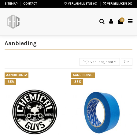
SITEMAP
CONTACT
VERLANGLIJSTJE (
0
)
VERGELIJKEN (
0
)
0
Aanbieding
Prijs van laag naar hoog
7
AANBIEDING!
AANBIEDING!
-35%
-35%