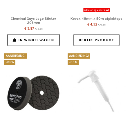
Niet op voorraad
Chemical Guys Logo Sticker
Kovax 48mm x 50m afplaktape
203mm
€ 4,52
€ 6,95
€ 3,87
€ 5,95
IN WINKELWAGEN
BEKIJK PRODUCT
AANBIEDING!
AANBIEDING!
-35%
-35%