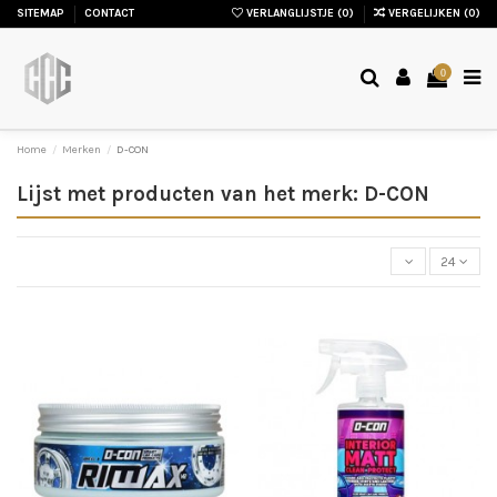
SITEMAP
CONTACT
VERLANGLIJSTJE (
0
)
VERGELIJKEN (
0
)
0
Home
Merken
D-CON
Lijst met producten van het merk: D-CON
24