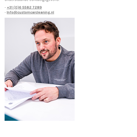
-
+31 (0)6 5582 7289
-
Info@customcarcleaning.nl