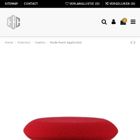
SITEMAP
CONTACT
VERLANGLIJSTJE (
0
)
VERGELIJKEN (
0
)
0
Home
Exterieur
Doeken
Rode Foam Applicator