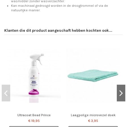
wasmiddel zonder wasverzachter.
Kan machinaal gedroogd worden in de droogtrommel of via de
natuurlijke manier.
Op voorraad
Geen reviews
10 Items
Klanten die dit product aangeschaft hebben kochten ook...
Ultracoat Bead Prince
Laagpolige microvezel doek
€ 19,95
€ 3,95